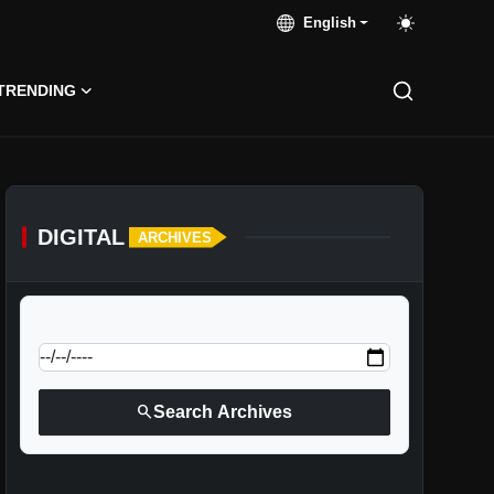
English
TRENDING
DIGITAL
ARCHIVES
calendar_today
Jump to specific date:
search
Search Archives