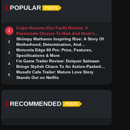
POPULAR
POSTS
Culpa Nuestra (Our Fault) Review: A
1
Passionate Closure To Nick And Noah’s
Tumultuous Love Story
Shiimpy Matharoo Inspiring Rise: A Story Of
2
Motherhood, Determination, And
Entrepreneurial Dreams
Motorola Edge 60 Pro: Price, Features,
3
Specifications & More
I’m Game Trailer Review: Dulquer Salmaan
4
Brings Stylish Chaos To An Action-Packed
Thriller
Musafir Cafe Trailer: Mature Love Story
5
Stands Out on Netflix
RECOMMENDED
POSTS