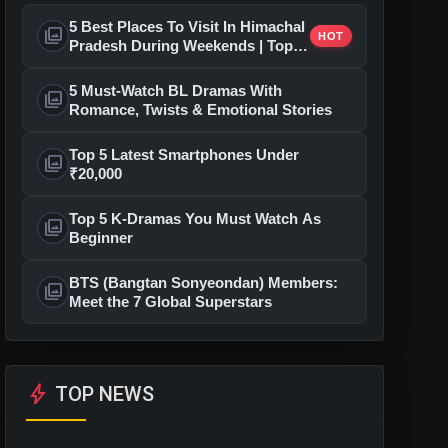
5 Best Places To Visit In Himachal
photo_library
HOT
Pradesh During Weekends | Top
Hill Stations
5 Must-Watch BL Dramas With
photo_library
Romance, Twists & Emotional Stories
Top 5 Latest Smartphones Under
photo_library
₹20,000
Top 5 K-Dramas You Must Watch As
photo_library
Beginner
BTS (Bangtan Sonyeondan) Members:
photo_library
Meet the 7 Global Superstars
bolt
TOP NEWS