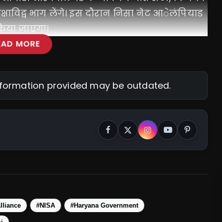
्षाविद्व भाग लेंगे। इस दौरान निसा नेट आेलंपियाड
ी किया जाएगा।
EAD MORE
information provided may be outdated.
lliance
#NISA
#Haryana Government