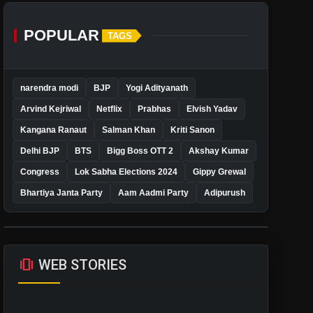
POPULAR
TAGS
narendra modi
BJP
Yogi Adityanath
Arvind Kejriwal
Netflix
Prabhas
Elvish Yadav
Kangana Ranaut
Salman Khan
Kriti Sanon
Delhi BJP
BTS
Bigg Boss OTT 2
Akshay Kumar
Congress
Lok Sabha Elections 2024
Gippy Grewal
Bhartiya Janta Party
Aam Aadmi Party
Adipurush
amp_stories
WEB STORIES