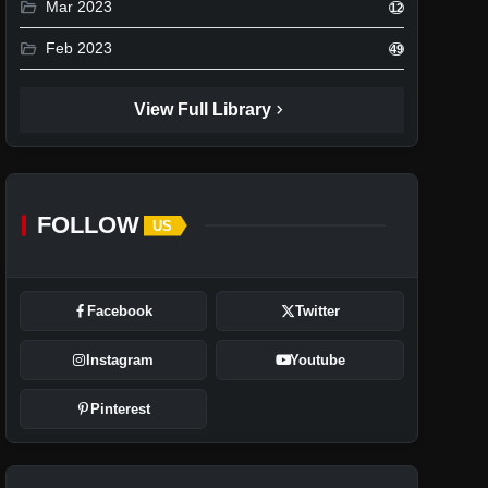
folder_open
Mar 2023
12
folder_open
Feb 2023
49
chevron_right
View Full Library
FOLLOW
US
Facebook
Twitter
Instagram
Youtube
Pinterest