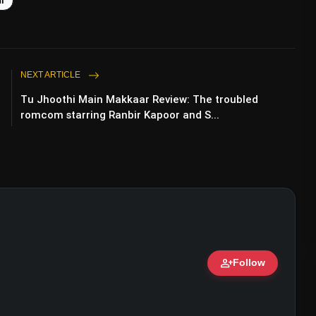
i
NEXT ARTICLE
Tu Jhoothi Main Makkaar Review: The troubled
romcom starring Ranbir Kapoor and S...
person_add
Follow
ert • 07 Jun, 2026