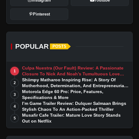
Instagram
Youtube
Pinterest
POPULAR
POSTS
Culpa Nuestra (Our Fault) Review: A Passionate
1
Closure To Nick And Noah’s Tumultuous Love
Story
Shiimpy Matharoo Inspiring Rise: A Story Of
2
Motherhood, Determination, And Entrepreneurial
Dreams
Motorola Edge 60 Pro: Price, Features,
3
Specifications & More
I’m Game Trailer Review: Dulquer Salmaan Brings
4
Stylish Chaos To An Action-Packed Thriller
Musafir Cafe Trailer: Mature Love Story Stands
5
Out on Netflix