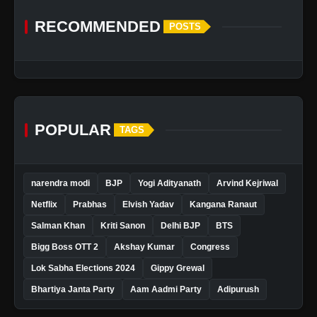
RECOMMENDED
POSTS
POPULAR
TAGS
narendra modi
BJP
Yogi Adityanath
Arvind Kejriwal
Netflix
Prabhas
Elvish Yadav
Kangana Ranaut
Salman Khan
Kriti Sanon
Delhi BJP
BTS
Bigg Boss OTT 2
Akshay Kumar
Congress
Lok Sabha Elections 2024
Gippy Grewal
Bhartiya Janta Party
Aam Aadmi Party
Adipurush