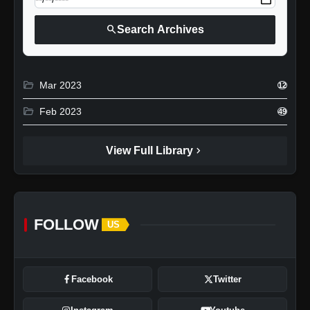
search
Search Archives
folder_open
Mar 2023
12
folder_open
Feb 2023
49
chevron_right
View Full Library
FOLLOW
US
Facebook
Twitter