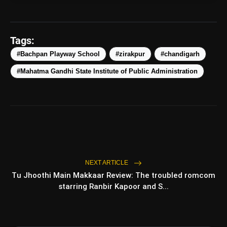
Tags:
#Bachpan Playway School
#zirakpur
#chandigarh
#Mahatma Gandhi State Institute of Public Administration
NEXT ARTICLE
Tu Jhoothi Main Makkaar Review: The troubled romcom
starring Ranbir Kapoor and S...